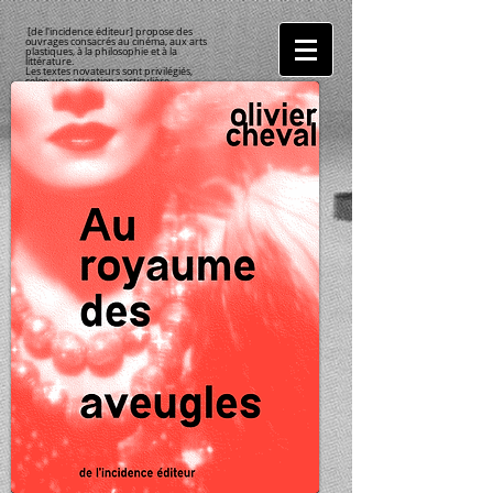
[de l'incidence éditeur] propose des
ouvrages consacrés au cinéma, aux arts
plastiques, à la philosophie et à la
littérature.
Les textes novateurs sont privilégiés,
selon une attention particulière
accordée aux réflexions sur les
expériences esthétiques et politiques.
Des utopies classiques et modernes à
des tentatives cinématographiques, en
passant quelques figures des XX
e
et
XXI
e
siècles,
[de l'incidence éditeur] mise sur la
multiplicité des disciplines afin de
favoriser leurs rencontres (pas toujours
calculées).
[de l'incidence éditeur]
Cherbourg
-en-Cotentin
(50)
maison d'édition indépendante