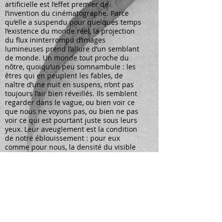
artificielle est l’effet premier de
l’invention du cinématographe. Parce
qu’elle a suspendu pour quelques temps
l’existence du monde réel, la projection
du flux ininterrompu d’images
lumineuses prend l’allure d’un semblant
de monde. Un monde tout proche du
nôtre, quoiqu’un peu somnambule : les
êtres qui en peuplent les fables, de
naître d’une nuit en suspens, n’ont pas
toujours l’air bien réveillés. Ils semblent
regarder dans le vague, ou bien voir ce
que nous ne voyons pas, ou bien ne pas
voir ce qui est pourtant juste sous leurs
yeux. Leur aveuglement est la condition
de notre éblouissement : pour eux
comme pour nous, la densité du visible
est insoutenable.
Olivier Cheval est artiste, il enseigne les arts
plastiques à l'université de Paris 8. Il a publié
Le
Partage de la douleur. Une impolitique du film
(De l'incidence éditeur, 2018)