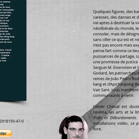
Quelques figures, des bais
caresses, des danses et 
vie aptes à destituer la 
néolibérale du monde, le
consoler, mais de désigne
sans ciller ce qui est et n
n’est pas encore mais exi
pense l’art comme ce lieu
puissances de partage, sa
une promesse de justice
Sergueï M. Eisenstein et 
Godard, les patriarches d
reines de João Pedro Rod
liang et d’Apichatpong W
Van Sant, tous marchent
communautés à venir.
Olivier Cheval est docte
cinéma, les arts et la 
Trafic
et
Débordements
.
-2918193-47-0
installations vidéo.
Le p
livre.