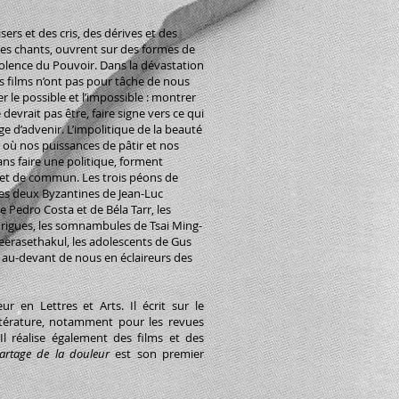
ers et des cris, des dérives et des
des chants, ouvrent sur des formes de
violence du Pouvoir. Dans la dévastation
s films n’ont pas pour tâche de nous
r le possible et l’impossible : montrer
e devrait pas être, faire signe vers ce qui
ge d’advenir. L’impolitique de la beauté
 où nos puissances de pâtir et nos
ns faire une politique, forment
 et de commun. Les trois péons de
les deux Byzantines de Jean-Luc
e Pedro Costa et de Béla Tarr, les
rigues, les somnambules de Tsai Ming-
eerasethakul, les adolescents de Gus
 au-devant de nous en éclaireurs des
ur en Lettres et Arts. Il écrit sur le
littérature, notamment pour les revues
 Il réalise également des films et des
artage de la douleur
est son premier