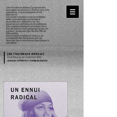
[de l'incidence éditeur] propose des
ouvrages consacrés au cinéma, aux arts
plastiques, à la philosophie et à la
littérature.
Les textes novateurs sont privilégiés,
selon une attention particulière
accordée aux réflexions sur les
expériences esthétiques et politiques.
Des utopies classiques et modernes à
des tentatives cinématographiques, en
passant quelques figures des XX
e
et
XXI
e
siècles,
[de l'incidence éditeur] mise sur la
multiplicité des disciplines afin de
favoriser leurs rencontres (pas toujours
calculées).
[de l'incidence éditeur]
Cherbourg
-en-Cotentin
(50)
maison d'édition indépendante