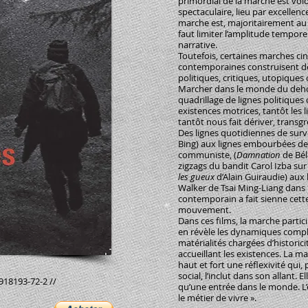
primordial de la marche est volon
spectaculaire, lieu par excellenc
marche est, majoritairement au 
faut limiter l’amplitude tempore
narrative.
Toutefois, certaines marches c
contemporaines construisent de
politiques, critiques, utopiques
Marcher dans le monde du dehors
quadrillage de lignes politiques 
existences motrices, tantôt les li
tantôt nous fait dériver, transgre
Des lignes quotidiennes de survi
Bing) aux lignes embourbées de 
communiste, (
Damnation
de Bél
zigzags du bandit Carol Izba sur
les gueux
d’Alain Guiraudie) aux 
Walker de Tsai Ming-Liang dan
contemporain a fait sienne cett
mouvement.
Dans ces films, la marche partic
en révèle les dynamiques comp
matérialités chargées d’historic
accueillant les existences. La
haut et fort une réflexivité qui,
social, l’inclut dans son allant.
918193-72-2 //
qu’une entrée dans le monde. L
le métier de vivre ».