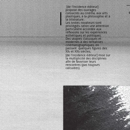
[de l'incidence éditeur]
propose des ouvrages
consacrés au cinéma, aux arts
plastiques, à la philosophie et à
la littérature.
Les textes novateurs sont
privilégiés, selon une attention
particulière accordée aux
réflexions sur les expériences
esthétiques et politiques.
Des utopies classiques et
modernes à des tentatives
cinématographiques, en
passant quelques figures des
XX
et XXI
siècles,
e
e
[de l'incidence éditeur] mise sur
la multiplicité des disciplines
afin de favoriser leurs
rencontres (pas toujours
calculées).