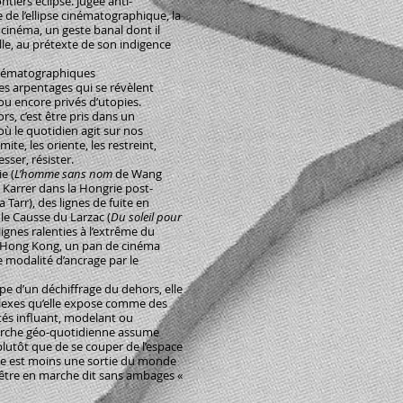
tiers éclipsé. Jugée anti-
e de l’ellipse cinématographique, la
cinéma, un geste banal dont il
lle, au prétexte de son indigence
inématographiques
s arpentages qui se révèlent
 ou encore privés d’utopies.
, c’est être pris dans un
où le quotidien agit sur nos
mite, les oriente, les restreint,
sser, résister.
e (
L’homme sans nom
de Wang
Karrer dans la Hongrie post-
a Tarr), des lignes de fuite en
 le Causse du Larzac (
Du soleil pour
lignes ralenties à l’extrême du
s Hong Kong, un pan de cinéma
e modalité d’ancrage par le
ipe d’un déchiffrage du dehors, elle
lexes qu’elle expose comme des
ités influant, modelant ou
 marche géo-quotidienne assume
 plutôt que de se couper de l’espace
 Elle est moins une sortie du monde
’être en marche dit sans ambages «