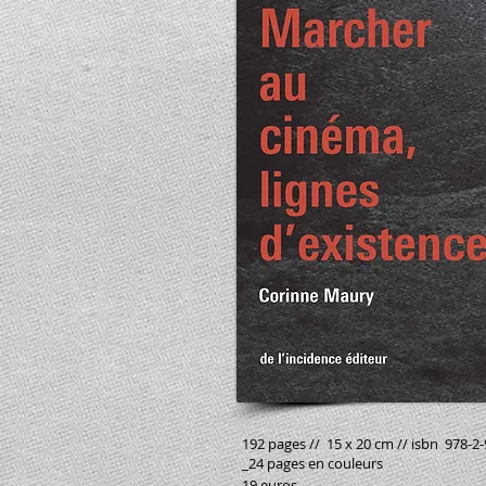
192 pages // 15 x 20 cm // isbn 978-2-
_24 pages en couleurs
19 euros