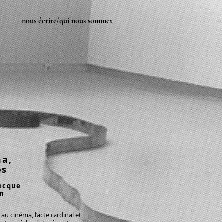
e
nous écrire/qui nous sommes
ma,
es
aecque
on
 au cinéma, l’acte cardinal et