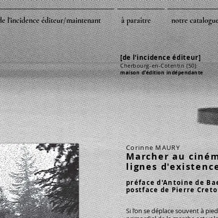
de l'incidence éditeur/maintenant
à paraître
notre catalogu
[de l'incidence éditeur]
Cherbourg
-en-Cotentin
(50)
maison d'édition indépendante
Corinne MAURY
Marcher au ciné
lignes d'existenc
préface d'Antoine de B
postface de Pierre Cret
Si l’on se déplace souvent à pied