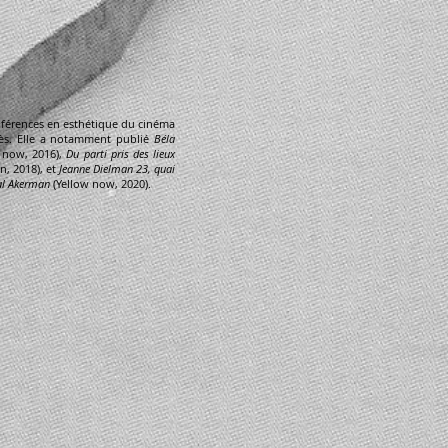
nférences en esthétique du cinéma
urès. Elle a notamment publié
Béla
w now, 2016),
Du parti pris des lieux
, 2018), et
Jeanne Dielman 23, quai
al Akerman
(Yellow now, 2020).