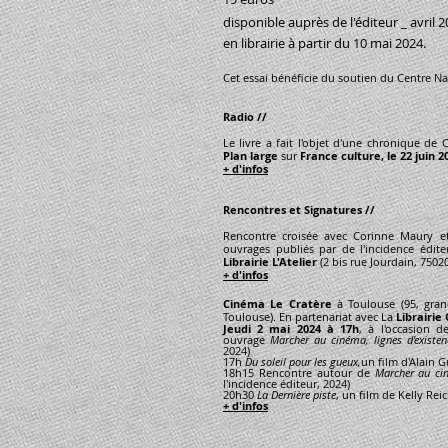
disponible auprès de l'éditeur _ avril 
en librairie à partir du 10 mai 2024.
Cet essai bénéficie du soutien du Centre Na
Radio //
Le livre a fait l'objet d'une chronique de 
Plan large
sur
France culture, le
22 juin 2
+ d'infos
Rencontres et Signatures //
Rencontre croisée avec Corinne Maury e
ouvrages publiés par de l'incidence édit
Librairie L'Atelier
(2 bis rue Jourdain, 75020
+ d'infos
Cinéma Le Cratère
à Toulouse (95, gran
Toulouse). En partenariat avec La
Librairi
Jeudi 2 mai 2024 à 17h
, à l'occasion d
ouvrage
Marcher au cinéma, lignes d'existen
2024)
17h
Du soleil pour les gueux,
un film d'Alain 
18h15 Rencontre autour de
Marcher au ciné
l'incidence éditeur, 2024)
20h30
La Dernière piste
, un film de Kelly Rei
+ d'infos