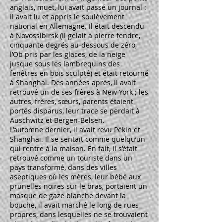
anglais, muet, lui avait passé un journal :
il avait lu et appris le soulèvement
national en Allemagne. Il était descendu
à Novossibirsk (il gelait à pierre fendre,
cinquante degrés au-dessous de zéro,
l’Ob pris par les glaces, de la neige
jusque sous les lambrequins des
fenêtres en bois sculpté) et était retourné
à Shanghai. Des années après, il avait
retrouvé un de ses frères à New York ; les
autres, frères, sœurs, parents étaient
portés disparus, leur trace se perdait à
Auschwitz et Bergen-Belsen.
L’automne dernier, il avait revu Pékin et
Shanghai. Il se sentait comme quelqu’un
qui rentre à la maison. En fait, il s’était
retrouvé comme un touriste dans un
pays transformé, dans des villes
aseptiques où les mères, leur bébé aux
prunelles noires sur le bras, portaient un
masque de gaze blanche devant la
bouche, il avait marché le long de rues
propres, dans lesquelles ne se trouvaient