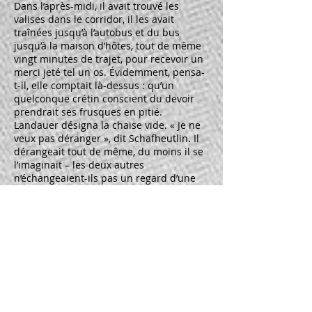
Dans l’après-midi, il avait trouvé les
valises dans le corridor, il les avait
traînées jusqu’à l’autobus et du bus
jusqu’à la maison d’hôtes, tout de même
vingt minutes de trajet, pour recevoir un
merci jeté tel un os. Évidemment, pensa-
t-il, elle comptait là-dessus : qu’un
quelconque crétin conscient du devoir
prendrait ses frusques en pitié.
Landauer désigna la chaise vide. « Je ne
veux pas déranger », dit Schafheutlin. Il
dérangeait tout de même, du moins il se
l’imaginait – les deux autres
n’échangeaient-ils pas un regard d’une
impertinente connivence ? Il était assis à
côté de Franziska, il sentait l’odeur de sa
peau, de ses cheveux, une légère senteur
d’orange. Il déplaça sa chaise, tournant
désormais le dos à l’allée. Une dispute
avait éclaté autour des tables de bar, en
face du comptoir. Le tumulte enflait, ils
devaient hausser la voix pour s’entendre.
Schafheutlin demanda en criant :
« Quelle a été votre impression ? »