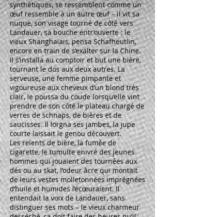
synthétiques, se ressemblent comme un
œuf ressemble à un autre œuf – il vit sa
nuque, son visage tourné de côté vers
Landauer, sa bouche entr’ouverte : le
vieux Shanghaïais, pensa Schafheutlin,
encore en train de s’exalter sur la Chine.
Il s’installa au comptoir et but une bière,
tournant le dos aux deux autres. La
serveuse, une femme pimpante et
vigoureuse aux cheveux d’un blond très
clair, le poussa du coude lorsqu’elle vint
prendre de son côté le plateau chargé de
verres de schnaps, de bières et de
saucisses. Il lorgna ses jambes, la jupe
courte laissait le genou découvert.
Les relents de bière, la fumée de
cigarette, le tumulte enivré des jeunes
hommes qui jouaient des tournées aux
dés ou au skat, l’odeur âcre qui montait
de leurs vestes molletonnées imprégnées
d’huile et humides l’écœuraient. Il
entendait la voix de Landauer, sans
distinguer ses mots – le vieux charmeur
desséché, ça doit faire des heures qu’il