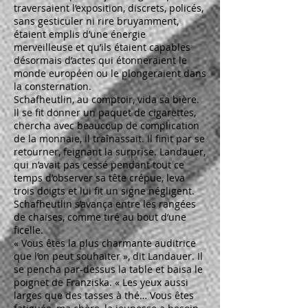
traversaient l’exposition, discrets, policés,
sans gesticuler ni rire bruyamment,
étaient emplis d’une énergie
merveilleuse et qu’ils étaient capables
désormais d’actes qui étonneraient le
monde européen ou le plongeraient dans
la consternation.
Schafheutlin, au comptoir, vida sa bière.
Il se fit donner un paquet de cigarettes,
chercha avec beaucoup de complication
de la monnaie, il traînassait. Il finit par se
retourner, feignant la surprise. Landauer,
qui n’avait pas cessé pendant tout ce
temps d’observer sa tête crépue, leva
trois doigts et lui fit un signe négligent.
Schafheutlin s’avança entre les rangées
de chaises, comme tiré au bout d’une
ficelle.
« Vous êtes la plus charmante auditrice
que l’on peut souhaiter », dit Landauer. Il
se pencha par-dessus la table et baisa le
poignet de Franziska. « Les yeux aussi
larges que des tasses à thé… Vous êtes