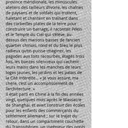
province méridionale, les minuscules
ateliers des tailleurs d’ivoire, les chaînes
de paysans et de soldats qui trottent,
haletant et chantent en traînant dans
des corbeilles plates de la terre pour
construire un barrage, il racontait Pékin
et le Temple du Ciel qui s’élève, au-
dessus des maisons basses de l’ancien
quartier chinois, rond et du bleu le plus
radieux qu’on puisse imaginer, les
pagodes aux toits recourbés, étagés trois
fois, les bonzes silencieux qui cachent
leurs mains dans les manches de leurs
toges jaunes, les jardins et les palais de
la Cité Interdite… « Je vous assure, ma
chère, c’est un accomplissement de
l’architecture. »
Il était parti en Chine à la fin des années
vingt, quelques mois après le Massacre
de Shanghai, et avait construit des écoles
pour les enfants des commerçants du
settlement allemand ; sur le trajet du
retour, dans un compartiment couchette
du Transsibérien, un ingénieur des ponts