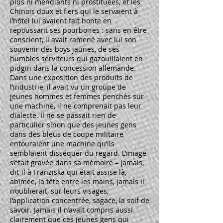
plus ni mendiants ni prostituées, et les
Chinois doux et fiers qui le servaient à
l’hôtel lui avaient fait honte en
repoussant ses pourboires : sans en être
conscient, il avait ramené avec lui son
souvenir des boys jaunes, de ses
humbles serviteurs qui gazouillaient en
pidgin dans la concession allemande.
Dans une exposition des produits de
l’industrie, il avait vu un groupe de
jeunes hommes et femmes penchés sur
une machine, il ne comprenait pas leur
dialecte. Il ne se passait rien de
particulier sinon que des jeunes gens
dans des bleus de coupe militaire
entouraient une machine qu’ils
semblaient disséquer du regard. L’image
s’était gravée dans sa mémoire – jamais,
dit-il à Franziska qui était assise là,
abîmée, la tête entre les mains, jamais il
n’oublierait, sur leurs visages,
l’application concentrée, sagace, la soif de
savoir. Jamais il n’avait compris aussi
clairement que ces jeunes gens qui