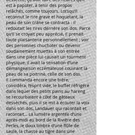
est à papoter, à tenir des propos
relâchés, comme toujours. Lorsqu’il
reconnut le rire grave et hoquetant, la
peau de son crâne se contracta : il
redoutait les rires derrière son dos. Parce
qu’il se croyait peu apprécié, il prenait
toute plaisanterie personnellement ; voir
des personnes chuchoter ou devenir
soudainement muettes à son entrée
dans une pièce lui causait un tourment
physique, il avait la sensation d’une
démangeaison eczémateuse couvrant la
peau de sa poitrine, celle de son dos.
Il commanda encore une bière,
considéra, l’esprit vide, le buffet réfrigéré
dans lequel des petits pains au hareng
se recourbaient à côté de gâteaux
desséchés, puis il se mit à écouter la voix
dans son dos, Landauer qui racontait et
racontait… La lumière argentée d’une
après-midi au bord de la Rivière des
Perles, le doux timbre d’une flûte de
saule, la chasse au tigre dans une