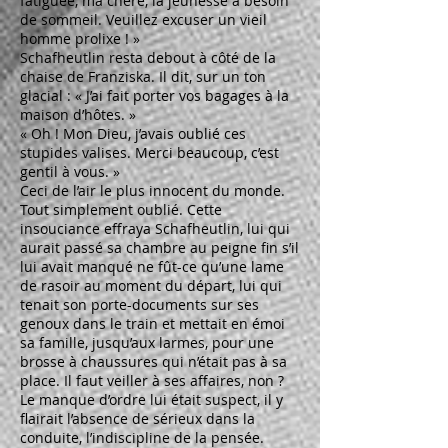
fatiguée, ma chère, la jeunesse a besoin
de sommeil. Veuillez excuser un vieil
homme prolixe ! »
Schafheutlin resta debout à côté de la
chaise de Franziska. Il dit, sur un ton
glacial : « J’ai fait porter vos bagages à la
maison d’hôtes. »
« Oh ! Mon Dieu, j’avais oublié ces
stupides valises. Merci beaucoup, c’est
gentil à vous. »
Ceci de l’air le plus innocent du monde.
Tout simplement oublié. Cette
insouciance effraya Schafheutlin, lui qui
aurait passé sa chambre au peigne fin s’il
lui avait manqué ne fût-ce qu’une lame
de rasoir au moment du départ, lui qui
tenait son porte-documents sur ses
genoux dans le train et mettait en émoi
sa famille, jusqu’aux larmes, pour une
brosse à chaussures qui n’était pas à sa
place. Il faut veiller à ses affaires, non ?
Le manque d’ordre lui était suspect, il y
flairait l’absence de sérieux dans la
conduite, l’indiscipline de la pensée.