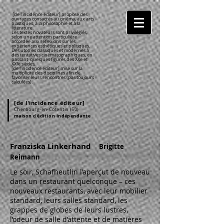
[de l'incidence éditeur] propose des
ouvrages consacrés au cinéma, aux arts
plastiques, à la philosophie et à la
littérature.
Les textes novateurs sont privilégiés,
selon une attention particulière
accordée aux réflexions sur les
expériences esthétiques et politiques.
Des utopies classiques et modernes à
des tentatives cinématographiques, en
passant quelques figures des XX
e
et
XXI
e
siècles,
[de l'incidence éditeur] mise sur la
multiplicité des disciplines afin de
favoriser leurs rencontres (pas toujours
calculées).
[de l'incidence éditeur]
Cherbourg
-en-Cotentin
(50)
maison d'édition indépendante
Franziska Linkerhand
Brigitte
Reimann
Le soir, Schafheutlin l’aperçut de nouveau
dans un restaurant quelconque – ces
nouveaux restaurants, avec leur mobilier
standard, leurs salles standard, les
grappes de globes de leurs lustres,
l’odeur de salle d’attente et de matières