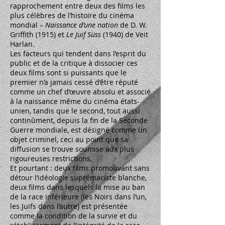
rapprochement entre deux des films les
plus célèbres de l’histoire du cinéma
mondial –
Naissance d’une nation
de D. W.
Griffith (1915) et
Le Juif Süss
(1940) de Veit
Harlan.
Les facteurs qui tendent dans l’esprit du
public et de la critique à dissocier ces
deux films sont si puissants que le
premier n’a jamais cessé d’être réputé
comme un chef d’œuvre absolu et associé
à la naissance même du cinéma états-
unien, tandis que le second, tout aussi
continûment, depuis la fin de la Seconde
Guerre mondiale, est désigné comme un
objet criminel, ceci au point que sa
diffusion se trouve soumise aux plus
rigoureuses restrictions.
Et pourtant : deux films promouvant sans
détour l’idéologie suprémaciste blanche,
deux films dans lesquels la mise au ban
de la race inférieure (les Noirs dans l’un,
les Juifs dans l’autre) est présentée
comme la condition de la survie et du