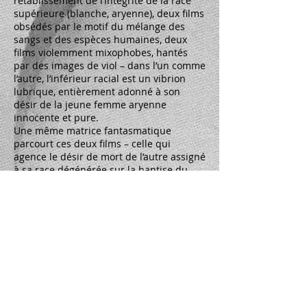
rétablissement de l’intégrité de la race
supérieure (blanche, aryenne), deux films
obsédés par le motif du mélange des
sangs et des espèces humaines, deux
films violemment mixophobes, hantés
par des images de viol – dans l’un comme
l’autre, l’inférieur racial est un vibrion
lubrique, entièrement adonné à son
désir de la jeune femme aryenne
innocente et pure.
Une même matrice fantasmatique
parcourt ces deux films – celle qui
agence le désir de mort de l’autre assigné
à sa race dégénérée sur la hantise du
mélange des sangs, du métissage racial
et culturel.
Alain Brossat enseigne la philosophie à la
National Yang Ming Chiao Tung University
(NYCU) de Taipei (Taïwan). Il a récemment publié
Des peuples et des films
(Rouge profond, 2020)
et des conversations avec le cinéaste Jean-Gabriel
Périot,
Ce que peut le cinéma
(La Découverte,
2018).