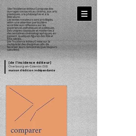
[de l'incidence éditeur] propose des
ouvrages consacrés au cinéma, aux arts
plastiques, à la philosophie et à la
littérature.
Les textes novateurs sont privilégiés,
selon une attention particulière
accordée aux réflexions sur les
expériences esthétiques et politiques.
Des utopies classiques et modernes à
des tentatives cinématographiques, en
passant quelques figures des XX
e
et
XXI
e
siècles,
[de l'incidence éditeur] mise sur la
multiplicité des disciplines afin de
favoriser leurs rencontres (pas toujours
calculées).
[de l'incidence éditeur]
Cherbourg
-en-Cotentin
(50)
maison d'édition indépendante